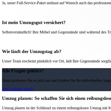
Ja, unser Full-Service-Paket umfasst auf Wunsch auch das professio
Ist mein Umzugsgut versichert?
Selbstverständlich! Ihre Möbel und Gegenstände sind während des Tra
Wie läuft der Umzugstag ab?
Unser Team erscheint pünktlich vor Ort, lädt Ihre Gegenstände sorgfälti
Alle Fragen geklärt?
Dann probieren Sie es jetzt aus und fordern Sie Ihr individuelles Ang
Jetzt Anfrage starten
Umzug planen: So schaffen Sie sich einen reibungs
Umzug planen ist der Schlüssel zu einem reibungslosen Umzug mit M