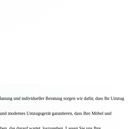
anung und individueller Beratung sorgen wir dafür, dass Ihr Umzug
und modernes Umzugsgerät garantieren, dass Ihre Möbel und
en, das darauf wartet, loszugehen. Lassen Sie uns Ihre