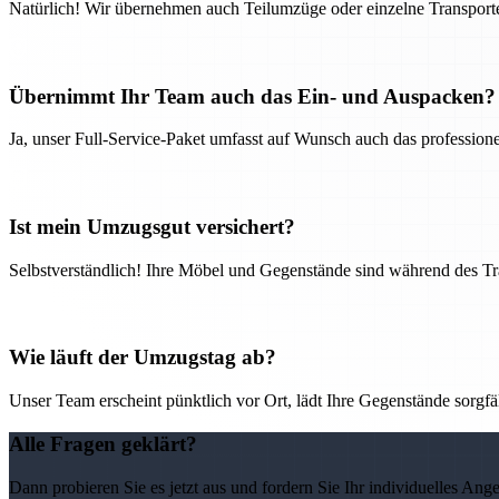
Natürlich! Wir übernehmen auch Teilumzüge oder einzelne Transport
Übernimmt Ihr Team auch das Ein- und Auspacken?
Ja, unser Full-Service-Paket umfasst auf Wunsch auch das professio
Ist mein Umzugsgut versichert?
Selbstverständlich! Ihre Möbel und Gegenstände sind während des Tra
Wie läuft der Umzugstag ab?
Unser Team erscheint pünktlich vor Ort, lädt Ihre Gegenstände sorgfälti
Alle Fragen geklärt?
Dann probieren Sie es jetzt aus und fordern Sie Ihr individuelles Ang