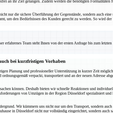
frei an ihr Ziel gelangen. Zudem werden die benötigten Formalitäten fü
cht nur die sichere Überführung der Gegenstände, sondern auch eine 
immt, um den Bedürfnissen des Kunden gerecht zu werden. So wird der U
 erfahrenes Team steht Ihnen von der ersten Anfrage bis zum letzten Ka
uch bei kurzfristigen Vorhaben
tigen Planung und professioneller Unterstützung in kurzer Zeit mögli
nd ordnungsgemäß verpackt, transportiert und an der neuen Adresse abg
rsachen können. Deshalb bieten wir schnelle Reaktionen und individue
usforderungen von Umzügen in der Region Düsseldorf spezialisiert un
dergrund. Wir kümmern uns nicht nur um den Transport, sondern auch
ause in Düsseldorf nicht nur vollständig eingerichtet, sondern auch sa