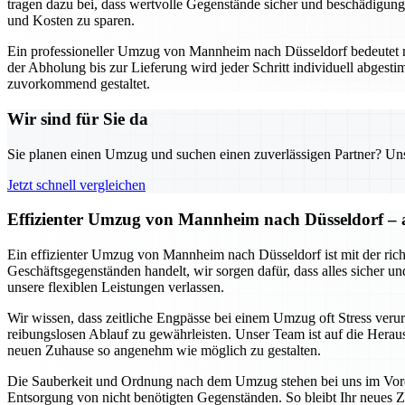
tragen dazu bei, dass wertvolle Gegenstände sicher und beschädigungs
und Kosten zu sparen.
Ein professioneller Umzug von Mannheim nach Düsseldorf bedeutet ni
der Abholung bis zur Lieferung wird jeder Schritt individuell abgest
zuvorkommend gestaltet.
Wir sind für Sie da
Sie planen einen Umzug und suchen einen zuverlässigen Partner? Unser
Jetzt schnell vergleichen
Effizienter Umzug von Mannheim nach Düsseldorf – a
Ein effizienter Umzug von Mannheim nach Düsseldorf ist mit der rich
Geschäftsgegenständen handelt, wir sorgen dafür, dass alles sicher u
unsere flexiblen Leistungen verlassen.
Wir wissen, dass zeitliche Engpässe bei einem Umzug oft Stress veru
reibungslosen Ablauf zu gewährleisten. Unser Team ist auf die Hera
neuen Zuhause so angenehm wie möglich zu gestalten.
Die Sauberkeit und Ordnung nach dem Umzug stehen bei uns im Vor
Entsorgung von nicht benötigten Gegenständen. So bleibt Ihr neues Zuh