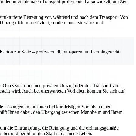
r den internationalen Transport professionell abgewickelt, um Zeit
strukturierte Betreuung vor, während und nach dem Transport. Von
mzug nicht nur effizient, sondern auch stressfrei und
rton zur Seite – professionell, transparent und termingerecht.
ch. Ob es sich um einen privaten Umzug oder den Transport von
estellt wird. Auch bei unerwarteten Vorhaben können Sie sich auf
lle Lösungen an, um auch bei kurzfristigen Vorhaben einen
d hilft Ihnen dabei, den Übergang zwischen Mannheim und Ihrem
 um die Entrümpfung, die Reinigung und die ordnungsgemäße
uber und bereit für den Start in das neue Leben.