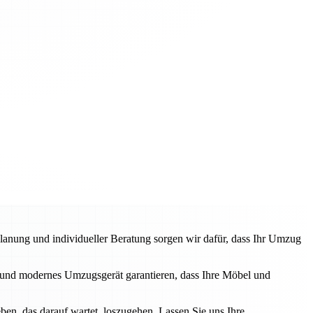
anung und individueller Beratung sorgen wir dafür, dass Ihr Umzug
und modernes Umzugsgerät garantieren, dass Ihre Möbel und
en, das darauf wartet, loszugehen. Lassen Sie uns Ihre