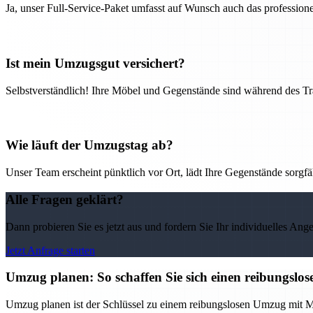
Ja, unser Full-Service-Paket umfasst auf Wunsch auch das professio
Ist mein Umzugsgut versichert?
Selbstverständlich! Ihre Möbel und Gegenstände sind während des Tra
Wie läuft der Umzugstag ab?
Unser Team erscheint pünktlich vor Ort, lädt Ihre Gegenstände sorgfälti
Alle Fragen geklärt?
Dann probieren Sie es jetzt aus und fordern Sie Ihr individuelles Ang
Jetzt Anfrage starten
Umzug planen: So schaffen Sie sich einen reibungs
Umzug planen ist der Schlüssel zu einem reibungslosen Umzug mit M