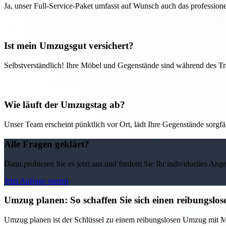
Ja, unser Full-Service-Paket umfasst auf Wunsch auch das professio
Ist mein Umzugsgut versichert?
Selbstverständlich! Ihre Möbel und Gegenstände sind während des Tra
Wie läuft der Umzugstag ab?
Unser Team erscheint pünktlich vor Ort, lädt Ihre Gegenstände sorgfälti
Alle Fragen geklärt?
Dann probieren Sie es jetzt aus und fordern Sie Ihr individuelles Ang
Jetzt Anfrage starten
Umzug planen: So schaffen Sie sich einen reibungs
Umzug planen ist der Schlüssel zu einem reibungslosen Umzug mit M