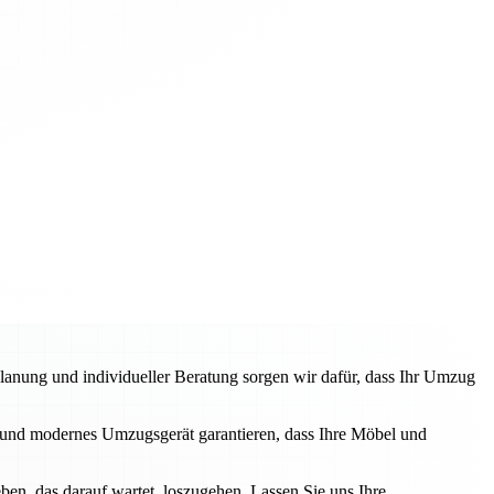
anung und individueller Beratung sorgen wir dafür, dass Ihr Umzug
und modernes Umzugsgerät garantieren, dass Ihre Möbel und
en, das darauf wartet, loszugehen. Lassen Sie uns Ihre