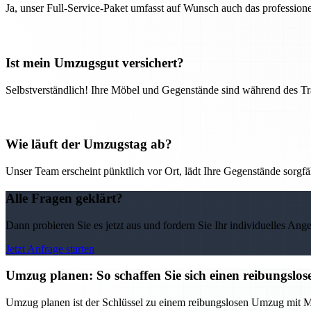
Ja, unser Full-Service-Paket umfasst auf Wunsch auch das professio
Ist mein Umzugsgut versichert?
Selbstverständlich! Ihre Möbel und Gegenstände sind während des Tra
Wie läuft der Umzugstag ab?
Unser Team erscheint pünktlich vor Ort, lädt Ihre Gegenstände sorgfälti
Alle Fragen geklärt?
Dann probieren Sie es jetzt aus und fordern Sie Ihr individuelles Ang
Jetzt Anfrage starten
Umzug planen: So schaffen Sie sich einen reibungs
Umzug planen ist der Schlüssel zu einem reibungslosen Umzug mit M