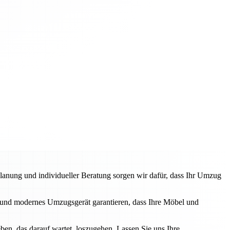
anung und individueller Beratung sorgen wir dafür, dass Ihr Umzug
und modernes Umzugsgerät garantieren, dass Ihre Möbel und
en, das darauf wartet, loszugehen. Lassen Sie uns Ihre