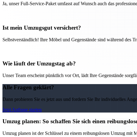
Ja, unser Full-Service-Paket umfasst auf Wunsch auch das professio
Ist mein Umzugsgut versichert?
Selbstverständlich! Ihre Möbel und Gegenstände sind während des Tra
Wie läuft der Umzugstag ab?
Unser Team erscheint pünktlich vor Ort, lädt Ihre Gegenstände sorgfälti
Alle Fragen geklärt?
Dann probieren Sie es jetzt aus und fordern Sie Ihr individuelles Ang
Jetzt Anfrage starten
Umzug planen: So schaffen Sie sich einen reibungs
Umzug planen ist der Schlüssel zu einem reibungslosen Umzug mit M