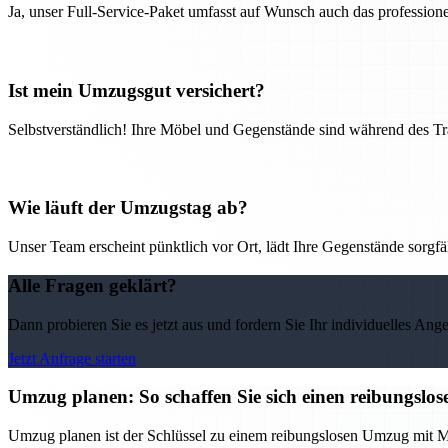
Ja, unser Full-Service-Paket umfasst auf Wunsch auch das professio
Ist mein Umzugsgut versichert?
Selbstverständlich! Ihre Möbel und Gegenstände sind während des Tra
Wie läuft der Umzugstag ab?
Unser Team erscheint pünktlich vor Ort, lädt Ihre Gegenstände sorgfälti
Alle Fragen geklärt?
Dann probieren Sie es jetzt aus und fordern Sie Ihr individuelles Ang
Jetzt Anfrage starten
Umzug planen: So schaffen Sie sich einen reibungs
Umzug planen ist der Schlüssel zu einem reibungslosen Umzug mit M