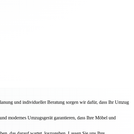
anung und individueller Beratung sorgen wir dafür, dass Ihr Umzug
und modernes Umzugsgerät garantieren, dass Ihre Möbel und
en, das darauf wartet, loszugehen. Lassen Sie uns Ihre