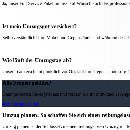
Ja, unser Full-Service-Paket umfasst auf Wunsch auch das professio
Ist mein Umzugsgut versichert?
Selbstverständlich! Ihre Möbel und Gegenstände sind während des Tra
Wie läuft der Umzugstag ab?
Unser Team erscheint pünktlich vor Ort, lädt Ihre Gegenstände sorgfälti
Alle Fragen geklärt?
Dann probieren Sie es jetzt aus und fordern Sie Ihr individuelles Ang
Jetzt Anfrage starten
Umzug planen: So schaffen Sie sich einen reibungs
Umzug planen ist der Schlüssel zu einem reibungslosen Umzug mit M