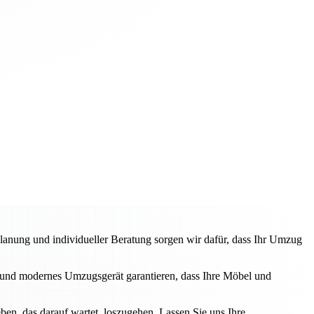
anung und individueller Beratung sorgen wir dafür, dass Ihr Umzug
und modernes Umzugsgerät garantieren, dass Ihre Möbel und
en, das darauf wartet, loszugehen. Lassen Sie uns Ihre