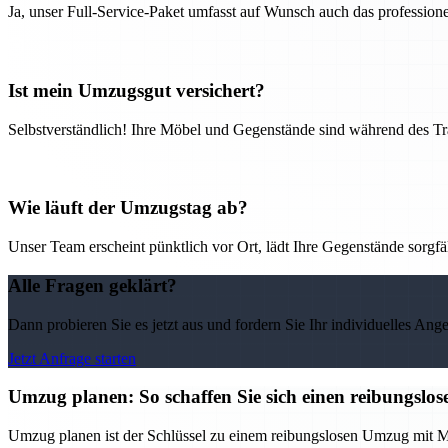
Ja, unser Full-Service-Paket umfasst auf Wunsch auch das professio
Ist mein Umzugsgut versichert?
Selbstverständlich! Ihre Möbel und Gegenstände sind während des Tra
Wie läuft der Umzugstag ab?
Unser Team erscheint pünktlich vor Ort, lädt Ihre Gegenstände sorgfälti
Alle Fragen geklärt?
Dann probieren Sie es jetzt aus und fordern Sie Ihr individuelles Ang
Jetzt Anfrage starten
Umzug planen: So schaffen Sie sich einen reibungs
Umzug planen ist der Schlüssel zu einem reibungslosen Umzug mit M