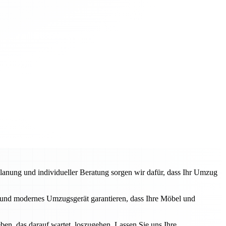
anung und individueller Beratung sorgen wir dafür, dass Ihr Umzug
und modernes Umzugsgerät garantieren, dass Ihre Möbel und
en, das darauf wartet, loszugehen. Lassen Sie uns Ihre