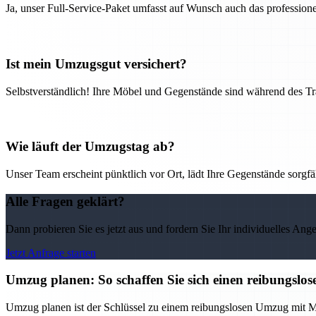
Ja, unser Full-Service-Paket umfasst auf Wunsch auch das professio
Ist mein Umzugsgut versichert?
Selbstverständlich! Ihre Möbel und Gegenstände sind während des Tra
Wie läuft der Umzugstag ab?
Unser Team erscheint pünktlich vor Ort, lädt Ihre Gegenstände sorgfälti
Alle Fragen geklärt?
Dann probieren Sie es jetzt aus und fordern Sie Ihr individuelles Ang
Jetzt Anfrage starten
Umzug planen: So schaffen Sie sich einen reibungs
Umzug planen ist der Schlüssel zu einem reibungslosen Umzug mit M