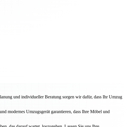
anung und individueller Beratung sorgen wir dafür, dass Ihr Umzug
und modernes Umzugsgerät garantieren, dass Ihre Möbel und
en, das darauf wartet, loszugehen. Lassen Sie uns Ihre