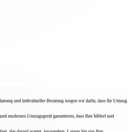
anung und individueller Beratung sorgen wir dafür, dass Ihr Umzug
und modernes Umzugsgerät garantieren, dass Ihre Möbel und
en, das darauf wartet, loszugehen. Lassen Sie uns Ihre