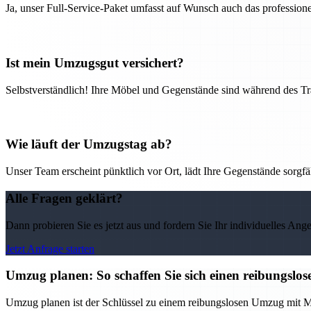
Ja, unser Full-Service-Paket umfasst auf Wunsch auch das professio
Ist mein Umzugsgut versichert?
Selbstverständlich! Ihre Möbel und Gegenstände sind während des Tra
Wie läuft der Umzugstag ab?
Unser Team erscheint pünktlich vor Ort, lädt Ihre Gegenstände sorgfälti
Alle Fragen geklärt?
Dann probieren Sie es jetzt aus und fordern Sie Ihr individuelles Ang
Jetzt Anfrage starten
Umzug planen: So schaffen Sie sich einen reibungs
Umzug planen ist der Schlüssel zu einem reibungslosen Umzug mit M