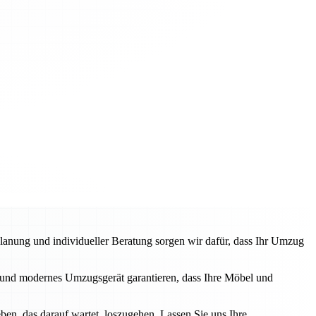
anung und individueller Beratung sorgen wir dafür, dass Ihr Umzug
und modernes Umzugsgerät garantieren, dass Ihre Möbel und
en, das darauf wartet, loszugehen. Lassen Sie uns Ihre