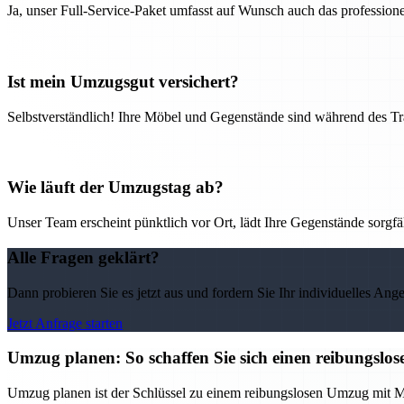
Ja, unser Full-Service-Paket umfasst auf Wunsch auch das professio
Ist mein Umzugsgut versichert?
Selbstverständlich! Ihre Möbel und Gegenstände sind während des Tra
Wie läuft der Umzugstag ab?
Unser Team erscheint pünktlich vor Ort, lädt Ihre Gegenstände sorgfälti
Alle Fragen geklärt?
Dann probieren Sie es jetzt aus und fordern Sie Ihr individuelles Ang
Jetzt Anfrage starten
Umzug planen: So schaffen Sie sich einen reibungs
Umzug planen ist der Schlüssel zu einem reibungslosen Umzug mit M